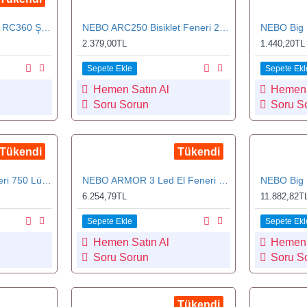
NEBO 6810 Inspector RC360 Şarjlı Kalem Tipi Fener
NEBO ARC250 Bisiklet Feneri 250 Lümen (6514)
2.379,00TL
1.440,20TL
Sepete Ekle
Sepete Ekl
Hemen Satın Al
Hemen 
Soru Sorun
Soru S
Tükendi
Tükendi
NEBO Newton El Feneri 750 Lümen (0015-G)
NEBO ARMOR 3 Led El Feneri (6526)
6.254,79TL
11.882,82T
Sepete Ekle
Sepete Ekl
Hemen Satın Al
Hemen 
Soru Sorun
Soru S
Tükendi