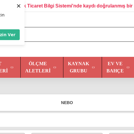
×
Elektronik Ticaret Bilgi Sistemi'nde kaydı doğrulanmış bir 
zin
İzin Ver
T
ÖLÇME
KAYNAK
EV VE
ERI
ALETLERI
GRUBU
BAHÇE
NEBO