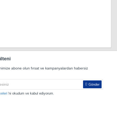
lteni
nimize abone olun fırsat ve kampanyalardan habersiz
Gönder
keleri
'ni okudum ve kabul ediyorum.