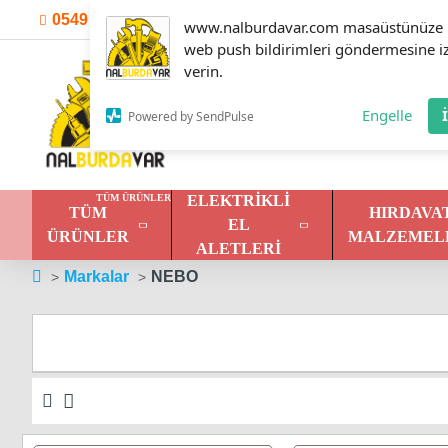
0549 301 30 01
Hesabım
İletişim
instagram
www.nalburdavar.com masaüstünüze
web push bildirimleri göndermesine i
verin.
Engelle
Powered by SendPulse
TÜM ÜRÜNLER
ELEKTRIKLI
TÜM
HIRDAVA
EL
ÜRÜNLER
MALZEMEL
ALETLERI
Markalar
NEBO