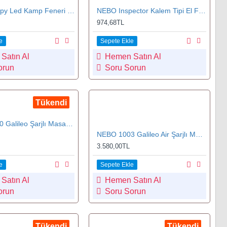
NEBO Poppy Led Kamp Feneri (300 Lümen)
NEBO Inspector Kalem Tipi El Feneri 180 Lümen (6713)
974,68TL
e
Sepete Ekle
Satın Al
Hemen Satın Al
orun
Soru Sorun
Tükendi
NEBO 1000 Galileo Şarjlı Masa Kamp Feneri 500 Lümen
NEBO 1003 Galileo Air Şarjlı Masa Feneri ve PowerBank 1000 Lümen
3.580,00TL
e
Sepete Ekle
Satın Al
Hemen Satın Al
orun
Soru Sorun
Tükendi
Tükendi