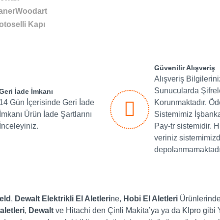
anerWoodart
otoselli Kapı
Güvenilir Alışveriş
Alışveriş Bilgilerin
Sunucularda Şifre
Geri İade İmkanı
14 Gün İçerisinde Geri İade
Korunmaktadır. Ö
İmkanı Ürün İade Şartlarını
Sistemimiz İşbank
İnceleyiniz.
Pay-tr sistemidir. H
veriniz sistemimiz
depolanmamaktadı
eld
,
Dewalt
Elektrikli El Aletleri
ne,
Hobi El Aletleri
Ürünlerinden
aletleri
,
Dewalt
ve Hitachi den Çinli Makita’ya ya da Klpro gibi Yer