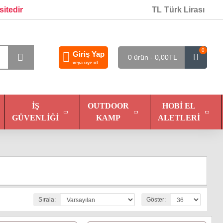
sitedir
TL
Türk Lirası
0
Giriş Yap
0 ürün - 0,00TL
veya üye ol
İŞ
OUTDOOR
HOBI EL
GÜVENLIĞI
KAMP
ALETLERI
Sırala:
Göster: