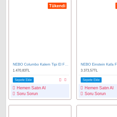
Tükendi
NEBO Columbo Kalem Tipi El Feneri 150 Lümen (0007-G)
1.470,83TL
3.373,57TL
Sepete Ekle
Sepete Ekle
Hemen Satın Al
Hemen Satın Al
Soru Sorun
Soru Sorun