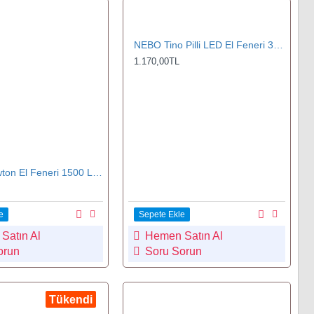
NEBO Tino Pilli LED El Feneri 300 Lümen Siyah (NEBO 6809)
1.170,00TL
NEBO Newton El Feneri 1500 Lümen (0017-G)
e
Sepete Ekle
Satın Al
Hemen Satın Al
orun
Soru Sorun
Tükendi