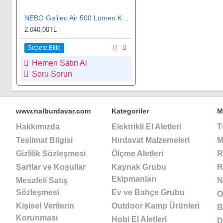
NEBO Galileo Air 500 Lümen Katlanır Kamp Lambası
2.040,00TL
Sepete Ekle
Hemen Satın Al
Soru Sorun
www.nalburdavar.com
Kategoriler
M
Hakkımızda
Elektrikli El Aletleri
T
Teslimat Bilgisi
Hırdavat Malzemeleri
M
Gizlilik Sözleşmesi
Ölçme Aletleri
R
Şartlar ve Koşullar
Kaynak Grubu
R
Ekipmanları
Mesafeli Satış
N
Sözleşmesi
Ev ve Bahçe Grubu
O
Kişisel Verilerin
Outdoor Kamp Ürünleri
B
Korunması
Hobi El Aletleri
D