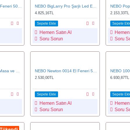
NEBO Redline Led El Feneri 500 Lümen (NEBO 6639T)
NEBO BigLarry Pro Şarjlı Led El Feneri (500 Lümen)
4.825,16TL
2.153,33TL
Sepete Ekle
Sepete Ekl
Hemen Satın Al
Hemen 
Soru Sorun
Soru S
NEBO 7007 Pilli LED Masa ve Kamp Feneri 220 Lümen
NEBO Newton 0014 El Feneri 500 Lümen
2.530,00TL
6.930,87TL
Sepete Ekle
Sepete Ekl
Hemen Satın Al
Hemen 
Soru Sorun
Soru S
Tükendi