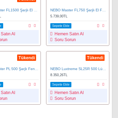
NEBO Master FL1500 Şarjlı El Feneri 1500 Lümen (FLT-1017-G)
NEBO Master FL750 Şarjlı El Feneri 750 Lümen (FLT-1018-G)
L
5.739,00TL
e
Sepete Ekle
Satın Al
Hemen Satın Al
orun
Soru Sorun
Tükendi
Tükendi
NEBO Master PL 500 Şarjlı Fener 500 Lümen (POC.1002.G)
NEBO Luxtreme SL25R 500 Lümen (SPT.1004.G)
8.350,26TL
e
Sepete Ekle
Satın Al
Hemen Satın Al
orun
Soru Sorun