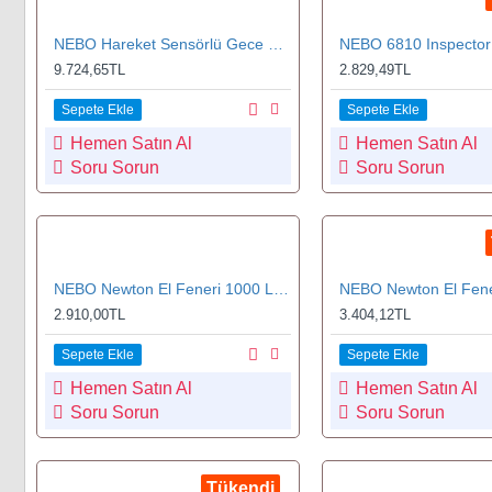
NEBO Hareket Sensörlü Gece Lambası 30 Lümen (3'lü Set)
9.724,65TL
2.829,49TL
Sepete Ekle
Sepete Ekle
Hemen Satın Al
Hemen Satın Al
Soru Sorun
Soru Sorun
NEBO Newton El Feneri 1000 Lümen (0016-G)
2.910,00TL
3.404,12TL
Sepete Ekle
Sepete Ekle
Hemen Satın Al
Hemen Satın Al
Soru Sorun
Soru Sorun
Tükendi