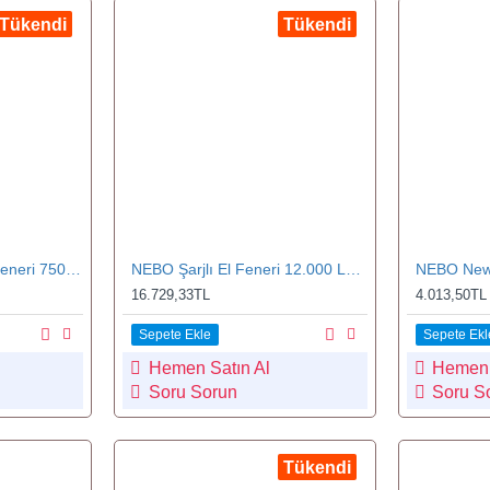
Tükendi
Tükendi
NEBO Einstein Kafa Feneri 750 Lümen (TU NEB.HLP.0009.G)
NEBO Şarjlı El Feneri 12.000 Lümen (FLT-1007-G)
16.729,33TL
4.013,50TL
Sepete Ekle
Sepete Ekl
Hemen Satın Al
Hemen 
Soru Sorun
Soru S
Tükendi