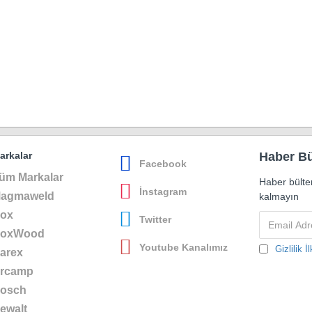
arkalar
Haber Bü
Facebook
üm Markalar
Haber bülte
İnstagram
agmaweld
kalmayın
ox
Twitter
oxWood
Youtube Kanalımız
Gizlilik İl
arex
rcamp
osch
ewalt