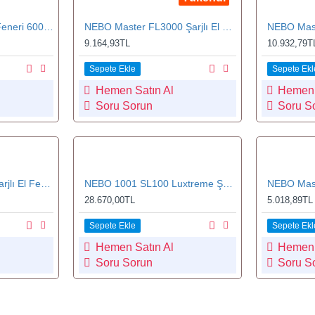
NEBO Big Larry 3 El Feneri 600 Lümen
NEBO Master FL3000 Şarjlı El Feneri 3000 Lümen (FLT-1009-G)
9.164,93TL
10.932,79T
Sepete Ekle
Sepete Ekl
Hemen Satın Al
Hemen 
Soru Sorun
Soru S
NEBO Master SL25 Şarjlı El Feneri 600 Lümen (SPT-1005-G)
NEBO 1001 SL100 Luxtreme Şarjlı Spot El Feneri 525 Lümen
28.670,00TL
5.018,89TL
Sepete Ekle
Sepete Ekl
Hemen Satın Al
Hemen 
Soru Sorun
Soru S