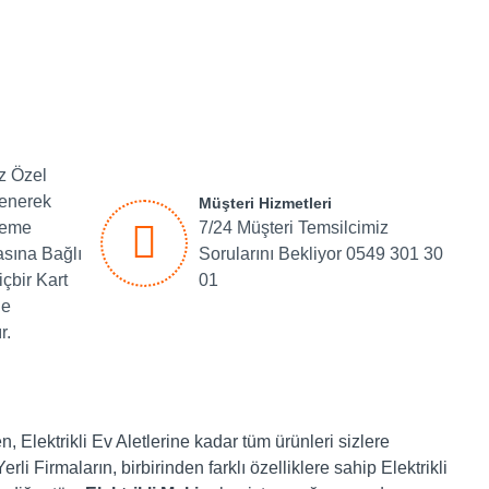
iz Özel
lenerek
Müşteri Hizmetleri
deme
7/24 Müşteri Temsilcimiz
asına Bağlı
Sorularını Bekliyor 0549 301 30
içbir Kart
01
de
r.
, Elektrikli Ev Aletlerine kadar tüm ürünleri sizlere
li Firmaların, birbirinden farklı özelliklere sahip Elektrikli