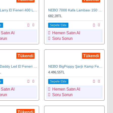
NEBO Big Larry El Feneri 400 Lümen (6306)
NEBO 7000 Kafa Lambası 150 Lümen
682,28TL
e
Sepete Ekle
Satın Al
Hemen Satın Al
orun
Soru Sorun
Tükendi
Tükendi
NEBO Big Daddy Led El Feneri 2000 Lümen (6692T)
NEBO BigPoppy Şarjlı Kamp Feneri 300 Lümen (NEBO 6908)
L
4.486,55TL
e
Sepete Ekle
Satın Al
Hemen Satın Al
orun
Soru Sorun
Tükendi