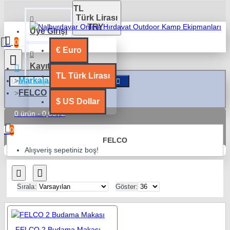
TL
Türk Lirası
TRY
Üye Girişi
0
€
Euro
Kayıt Ol
TL
Türk Lirası
Markalar
FELCO
$
US Dollar
0 ürün - 0,00TL
0
FELCO
Alışveriş sepetiniz boş!
Sırala:
Göster:
FELCO 2 Budama Makası