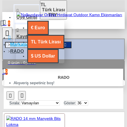
TL
Türk Lirası
TRY
Üye Girişi
0
€
Euro
Kayıt Ol
TL
Türk Lirası
Markalar
RADO
$
US Dollar
0 ürün - 0,00TL
0
RADO
Alışveriş sepetiniz boş!
Sırala:
Göster: