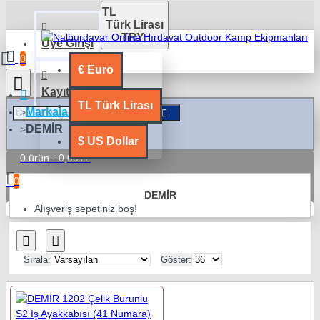
TL
Türk Lirası
TRY
Üye Girişi
0
€
Euro
Kayıt Ol
TL
Türk Lirası
Markalar
DEMİR
$
US Dollar
0 ürün - 0,00TL
0
DEMİR
Alışveriş sepetiniz boş!
Sırala:
Göster: