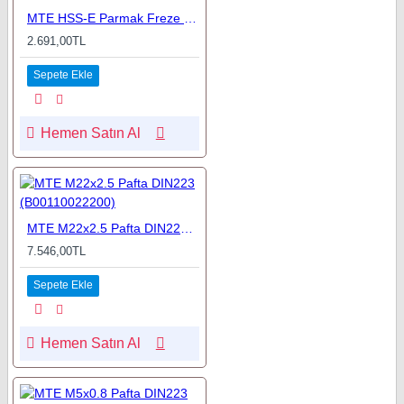
MTE HSS-E Parmak Freze 13 mm %8Co (B00276181300)
2.691,00TL
Sepete Ekle
Hemen Satın Al
MTE M22x2.5 Pafta DIN223 (B00110022200)
7.546,00TL
Sepete Ekle
Hemen Satın Al