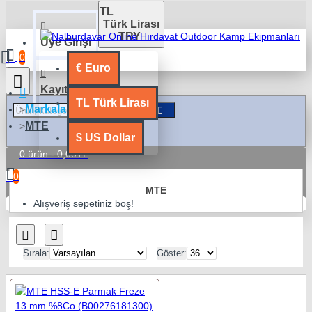
TL
Türk Lirası
TRY
Üye Girişi
0
€
Euro
Kayıt Ol
TL
Türk Lirası
Markalar
MTE
$
US Dollar
0 ürün - 0,00TL
0
MTE
Alışveriş sepetiniz boş!
Sırala:
Göster: