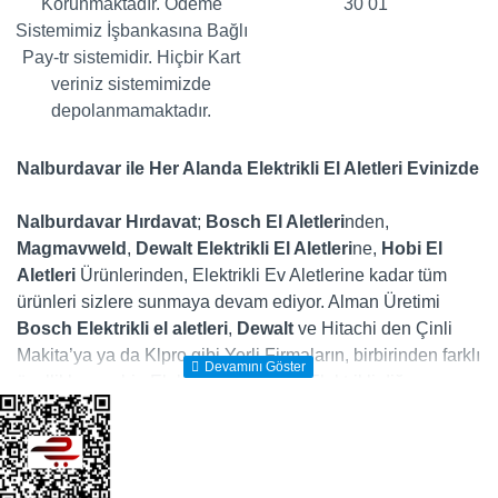
Korunmaktadır. Ödeme
30 01
Sistemimiz İşbankasına Bağlı
Pay-tr sistemidir. Hiçbir Kart
veriniz sistemimizde
depolanmamaktadır.
Nalburdavar ile Her Alanda Elektrikli El Aletleri Evinizde
Nalburdavar Hırdavat
;
Bosch El Aletleri
nden,
Magmavweld
,
Dewalt
Elektrikli El Aletleri
ne,
Hobi El
Aletleri
Ürünlerinden, Elektrikli Ev Aletlerine kadar tüm
ürünleri sizlere sunmaya devam ediyor. Alman Üretimi
Bosch Elektrikli el aletleri
,
Dewalt
ve Hitachi den Çinli
Makita’ya ya da Klpro gibi Yerli Firmaların, birbirinden farklı
özelliklere sahip Elektrikli Matkap ve Elektrikli diğer
makinalarını, evdeki en büyük yardımcılarınız olan elektrikli
ev aletlerini ve gücünüze güç katacak diğer tüm
Elektrikli
Makina
ları ister mağazamızdan isterseniz nalburdavar.com
online satış sitesinde yakından inceleyerek kolayca satın