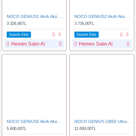
NOCO GENIUS1 Akıllı Akü Şarj ve Akü Bakım/Desülfatör 30A
NOCO GENIUS2 Akıllı Akü Şarj ve Akü Bakım/Desülfatör 40A
3.326,95TL
3.735,00TL
Sepete Ekle
Sepete Ekle
Hemen Satın Al
Hemen Satın Al
NOCO GENIUS5 Akıllı Akü Şarj ve Akü Bakım/Desülfatör 120A
NOCO GENIUS GB50 Ultrasafe Lityum Akü Takviye Cihazı+Powerbank 1500A
5.600,00TL
11.000,00TL