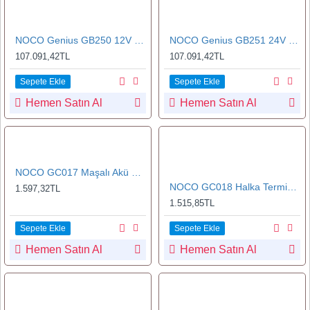
NOCO Genius GB250 12V 5250Amp Ultrasafe Lityum Akü Takviye + Powerbank + Led Lamba
NOCO Genius GB251 24V 3000Amp Ultrasafe Lityum Akü Takviye + Powerbank + Led Lamba
107.091,42TL
107.091,42TL
Sepete Ekle
Sepete Ekle
Hemen Satın Al
Hemen Satın Al
NOCO GC017 Maşalı Akü Bağlantı Çakmaklık Soketi
NOCO GC018 Halka Terminalli Akü Bağlantı Çakmaklık Soketi
1.597,32TL
1.515,85TL
Sepete Ekle
Sepete Ekle
Hemen Satın Al
Hemen Satın Al