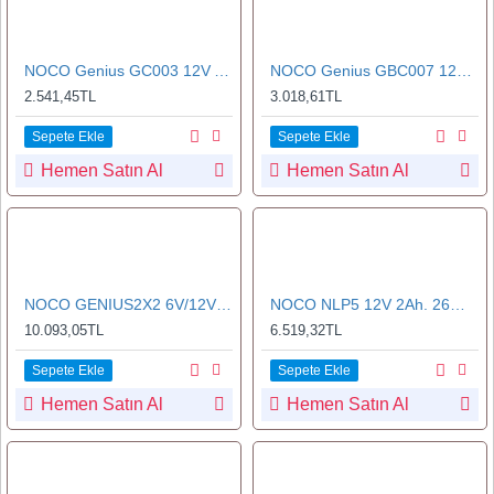
NOCO Genius GC003 12V Araç Çakmak Uçlu Akü Şarj Bağlantı Kablosu
NOCO Genius GBC007 12V Halka Terminalli Akü Şarj ve Akü Takviye Bağlantı Kablosu
2.541,45TL
3.018,61TL
Sepete Ekle
Sepete Ekle
Hemen Satın Al
Hemen Satın Al
NOCO GENIUS2X2 6V/12V 40A Çoklu/2’Li Akıllı Akü Şarj ve Akü Bakım/Desülfatör
NOCO NLP5 12V 2Ah. 26Wh Li-ion Motosiklet Aküsü CCA 250A LiFeP04
10.093,05TL
6.519,32TL
Sepete Ekle
Sepete Ekle
Hemen Satın Al
Hemen Satın Al