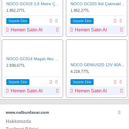
NOCO GC019 3,8 Metre Çakmaklık Uzatma Kablosu
NOCO GC020 İkili Çakmaklık Çoğaltıcı Kablo
1.952,27TL
1.952,27TL
Sepete Ekle
Sepete Ekle
Hemen Satın Al
Hemen Satın Al
NOCO GC014 Maşalı Akü Bağlantı Kablosu
NOCO GENIUS2D 12V 40A Akıllı Akü Şarj ve Akü Bakım/Desülfatör
2.839,67TL
4.218,77TL
Sepete Ekle
Sepete Ekle
Hemen Satın Al
Hemen Satın Al
www.nalburdavar.com
Hakkımızda