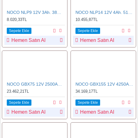
NOCO NLP9 12V 3Ah. 38Wh Li-İon Motosiklet Aküsü CCA 400A LiFeP04
NOCO NLP14 12V 4Ah. 51Wh Li-İon Motosiklet Aküsü CCA 500A LiFeP04
8.020,33TL
10.455,87TL
Sepete Ekle
Sepete Ekle
Hemen Satın Al
Hemen Satın Al
NOCO GBX75 12V 2500Amp Ultrasafe Lityum Akü Takviye + Powerbank + Led Lamba
NOCO GBX155 12V 4250Amp Ultrasafe Lityum Akü Takviye + Powerbank + Led Lamba
23.462,21TL
34.169,17TL
Sepete Ekle
Sepete Ekle
Hemen Satın Al
Hemen Satın Al