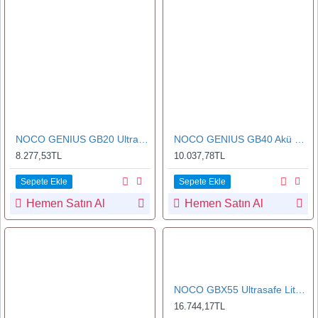
NOCO GENIUS GB20 Ultrasafe Lityum Akü Takviye Cihazı+Powerbank 500A
NOCO GENIUS GB40 Akü Takviye Cihazı + Powerbank 1000A
8.277,53TL
10.037,78TL
Sepete Ekle
Sepete Ekle
Hemen Satın Al
Hemen Satın Al
NOCO GBX55 Ultrasafe Lityum Akü Takviye Cihazı + Powerbank 1750A
16.744,17TL