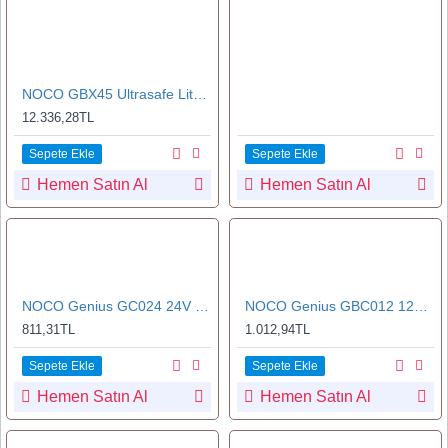
NOCO GBX45 Ultrasafe Lityum Akü Takviye Cihazı + Powerbank 1250A
12.336,28TL
Sepete Ekle
Sepete Ekle
Hemen Satın Al
Hemen Satın Al
NOCO Genius GC024 24V XLR Portlu Akü Şarj Bağlantı Kablosu
NOCO Genius GBC012 12V Akü Takviye OBDII Bağlantılı Kod Koruma Kablosu
811,31TL
1.012,94TL
Sepete Ekle
Sepete Ekle
Hemen Satın Al
Hemen Satın Al