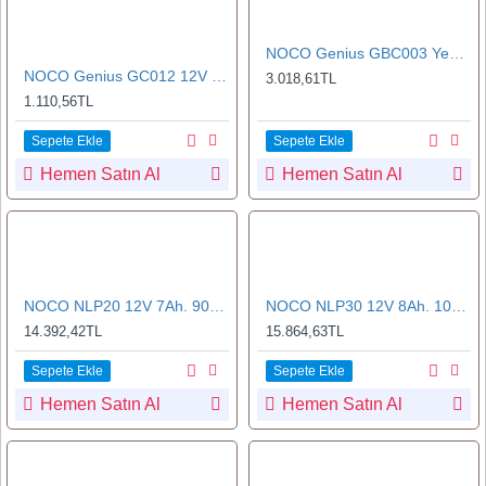
NOCO Genius GBC003 Yeni Nesil Akü Takviye Maşası
NOCO Genius GC012 12V OBDII Akü Şarj ve Kod Koruma Bağlantı Kablosu
3.018,61TL
1.110,56TL
Sepete Ekle
Sepete Ekle
Hemen Satın Al
Hemen Satın Al
NOCO NLP20 12V 7Ah. 90Wh Li-İon Motosiklet Aküsü CCA 600A LiFeP04
NOCO NLP30 12V 8Ah. 100Wh Li-İon Motosiklet Aküsü CCA 700A LiFeP04
14.392,42TL
15.864,63TL
Sepete Ekle
Sepete Ekle
Hemen Satın Al
Hemen Satın Al