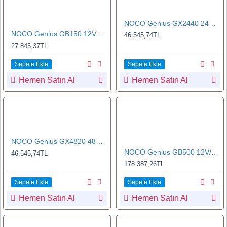
NOCO Genius GX2440 24V 425Ah Endüstriyel Akıllı Akü Şarj ve Akü Bakım
NOCO Genius GB150 12V 3000Amp Ultrasafe Lityum Akü Takviye + Powerbank + Led Lamba
46.545,74TL
27.845,37TL
Sepete Ekle
Sepete Ekle
Hemen Satın Al
Hemen Satın Al
NOCO Genius GX4820 48V 425Ah Endüstriyel Akıllı Akü Şarj ve Akü Bakım
NOCO Genius GB500 12V/24V 6250Amp Ultrasafe Lityum Akü Takviye + Powerbank + Led Lamba
46.545,74TL
178.387,26TL
Sepete Ekle
Sepete Ekle
Hemen Satın Al
Hemen Satın Al