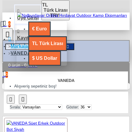
TL
Türk Lirası
TRY
Üye Girişi
0
€
Euro
Kayıt Ol
TL
Türk Lirası
Markalar
VANEDA
$
US Dollar
0 ürün - 0,00TL
0
VANEDA
Alışveriş sepetiniz boş!
Sırala:
Göster: