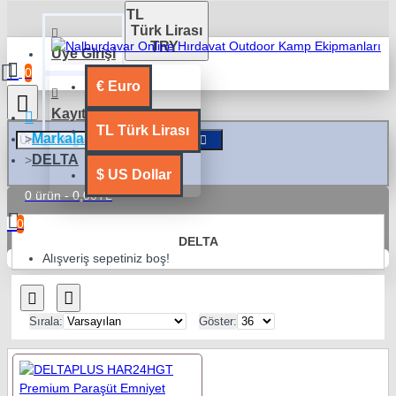
TL
Türk Lirası
TRY
Üye Girişi
0
€
Euro
Kayıt Ol
TL
Türk Lirası
Markalar
DELTA
$
US Dollar
0 ürün - 0,00TL
0
DELTA
Alışveriş sepetiniz boş!
Sırala:
Göster: