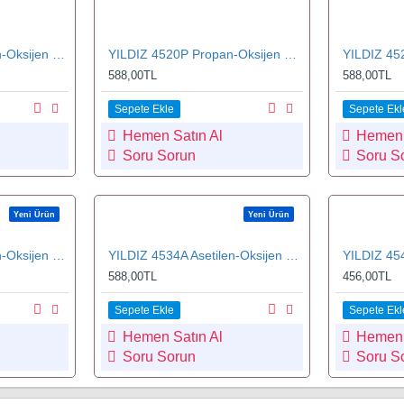
YILDIZ 4525A Asetilen-Oksijen Kesme Lülesi 100-150 mm No.5
YILDIZ 4520P Propan-Oksijen Kesme Lülesi 3-5 mm No.0
588,00TL
588,00TL
Sepete Ekle
Sepete Ekl
Hemen Satın Al
Hemen 
Soru Sorun
Soru S
Yeni Ürün
Yeni Ürün
YILDIZ 4533A Asetilen-Oksijen Kesme Lülesi 70-100 mm No.3
YILDIZ 4534A Asetilen-Oksijen Kesme Lülesi 90-150 mm No.4
588,00TL
456,00TL
Sepete Ekle
Sepete Ekl
Hemen Satın Al
Hemen 
Soru Sorun
Soru S