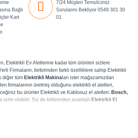
deme
7/24 Müşteri Temsilcimiz
asına Bağlı
Sorularını Bekliyor 0549 301 30
içbir Kart
01
de
r.
, Elektrikli Ev Aletlerine kadar tüm ürünleri sizlere
li Firmaların, birbirinden farklı özelliklere sahip Elektrikli
ak diğer tüm
Elektrikli Makina
ları ister mağazamızdan
 firmalarının üretmiş olduğunu elektrikli el aletleri,
eğiniz bu ürünler Elektrikli ve Kablosuz el aletleri.
Bosch,
 sizin olabilir. Siz de birbirinden avantajlı
Elektrikli El
om
’ u takipte kalın, alışverişinizden kazançlı çıkın!
elik Makina
,
Bosch
,
Makita
,
Catpower
,
Stayer
ve
Kale