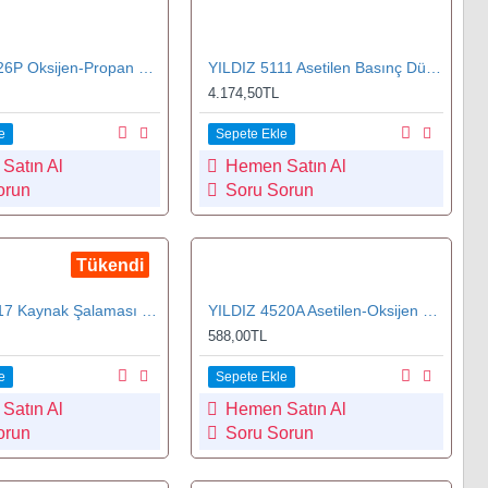
YILDIZ 4526P Oksijen-Propan Kesme Lülesi 100-200 mm No.6
YILDIZ 5111 Asetilen Basınç Düşürücü
4.174,50TL
e
Sepete Ekle
Satın Al
Hemen Satın Al
orun
Soru Sorun
Tükendi
YILDIZ 3617 Kaynak Şalaması Kolu No.7 (Oksijen-Asetilen)
YILDIZ 4520A Asetilen-Oksijen Kesme Lülesi 3-5 mm No.0
588,00TL
e
Sepete Ekle
Satın Al
Hemen Satın Al
orun
Soru Sorun