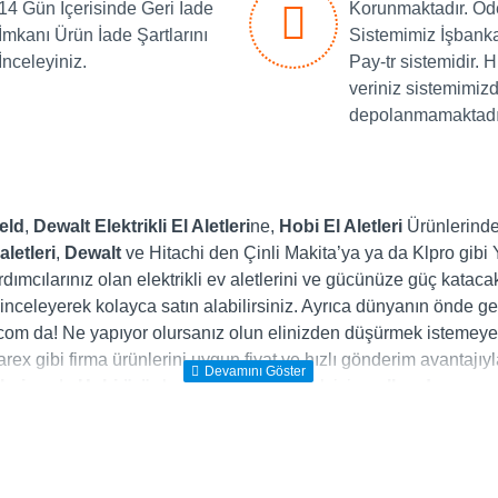
14 Gün İçerisinde Geri İade
Korunmaktadır. Ö
İmkanı Ürün İade Şartlarını
Sistemimiz İşbank
İnceleyiniz.
Pay-tr sistemidir. H
veriniz sistemimiz
depolanmamaktadı
eld
,
Dewalt
Elektrikli El Aletleri
ne,
Hobi El Aletleri
Ürünlerinden
aletleri
,
Dewalt
ve Hitachi den Çinli Makita’ya ya da Klpro gibi Yer
dımcılarınız olan elektrikli ev aletlerini ve gücünüze güç katac
nceleyerek kolayca satın alabilirsiniz. Ayrıca dünyanın önde gelen
r.com da! Ne yapıyor olursanız olun elinizden düşürmek istemeyec
ex gibi firma ürünlerini uygun fiyat ve hızlı gönderim avantajıyla
leri
ya da
Hobi ürün
lerinden yararlanmak için
nalburdavar.c
ınızda
 daire testerelere Nalburdavar.com farkıyla ulaşmak mümkün.
Özç