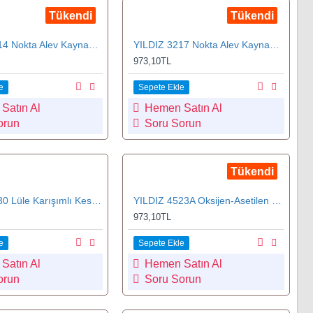
Tükendi
Tükendi
YILDIZ 3214 Nokta Alev Kaynak Başlığı 14 mm
YILDIZ 3217 Nokta Alev Kaynak Başlığı 17 mm
973,10TL
e
Sepete Ekle
Satın Al
Hemen Satın Al
orun
Soru Sorun
Tükendi
YILDIZ 4430 Lüle Karışımlı Kesme Hamlacı
YILDIZ 4523A Oksijen-Asetilen Kesme Lülesi 25-40 mm No.3
973,10TL
e
Sepete Ekle
Satın Al
Hemen Satın Al
orun
Soru Sorun