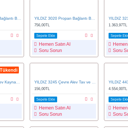
YILDIZ 3010 Propan Bağlantı Boyunu 100 mm
YILDIZ 3020 Propan Bağlantı Boyunu 200 mm
756,00TL
1.363,97TL
Sepete Ekle
Sepete Ekl
Hemen Satın Al
Hemen 
Soru Sorun
Soru S
Tükendi
YILDIZ 3222 Nokta Alev Kaynak Başlığı 22 mm
YILDIZ 3245 Çevre Alev Tav ve Kaynak Başlığı 40 mm
156,00TL
4.554,00TL
Sepete Ekle
Sepete Ekl
Hemen Satın Al
Hemen 
Soru Sorun
Soru S