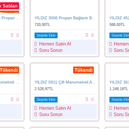
 Satılan
Tükendi
YILDIZ 4531P Oksijen-Propan Kesme Lülesi 5-12 mm No.1
YILDIZ 3006 Propan Bağlantı Boyunu 60 mm
720,00TL
588,00TL
Sepete Ekle
Sepete Ekl
Hemen Satın Al
Hemen 
Soru Sorun
Soru S
Tükendi
Tükendi
YILDIZ 5901 Çift Manometreli Oksijen Basınç Düşürücü
YILDIZ 5911 Çift Manometreli Asetilen Basınç Düşürücü
2.528,97TL
1.248,18TL
Sepete Ekle
Sepete Ekl
Hemen Satın Al
Hemen 
Soru Sorun
Soru S