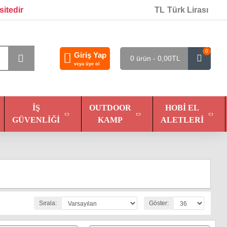
sitedir
TL
Türk Lirası
0
Giriş Yap
0 ürün - 0,00TL
veya üye ol
İŞ
OUTDOOR
HOBI EL
GÜVENLIĞI
KAMP
ALETLERI
Sırala:
Göster: