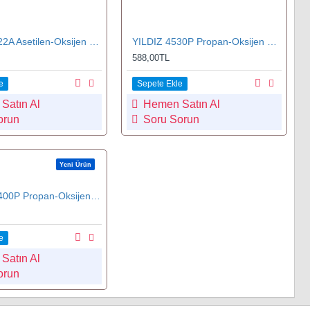
YILDIZ 4522A Asetilen-Oksijen Kesme Lülesi 10-25 mm No.2
YILDIZ 4530P Propan-Oksijen Kesme Lüles 3-6 mm No.0
588,00TL
e
Sepete Ekle
Satın Al
Hemen Satın Al
orun
Soru Sorun
Yeni Ürün
YILDIZ 45400P Propan-Oksijen Kesme Lülesi 1-5 mm No.0
e
Satın Al
orun