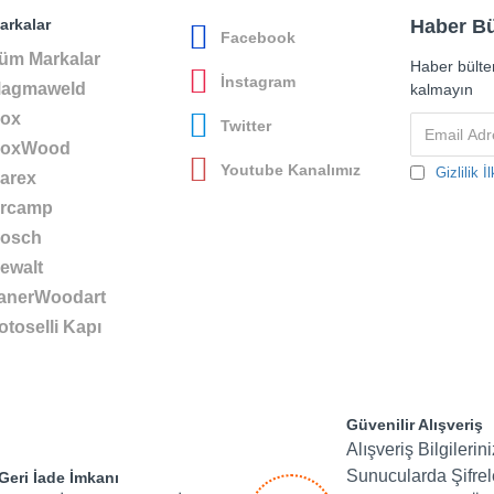
arkalar
Haber Bü
Facebook
üm Markalar
Haber bülte
İnstagram
agmaweld
kalmayın
ox
Twitter
oxWood
Youtube Kanalımız
Gizlilik İl
arex
rcamp
osch
ewalt
anerWoodart
otoselli Kapı
Güvenilir Alışveriş
Alışveriş Bilgilerin
Sunucularda Şifre
Geri İade İmkanı