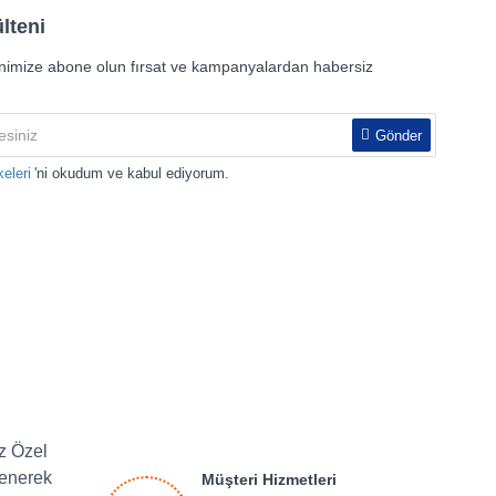
lteni
nimize abone olun fırsat ve kampanyalardan habersiz
Gönder
keleri
'ni okudum ve kabul ediyorum.
iz Özel
lenerek
Müşteri Hizmetleri