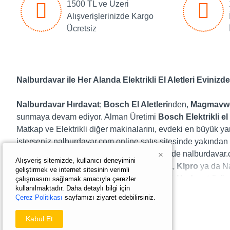
1500 TL ve Üzeri
Alışverişlerinizde Kargo
Ücretsiz
Nalburdavar ile Her Alanda Elektrikli El Aletleri Evinizde
Nalburdavar Hırdavat
;
Bosch El Aletleri
nden,
Magmavw
sunmaya devam ediyor. Alman Üretimi
Bosch Elektrikli el 
Matkap ve Elektrikli diğer makinalarını, evdeki en büyük yar
isterseniz nalburdavar.com online satış sitesinde yakından i
mekanik el aletleri, Hobi ürünleri el aletleri de nalburdava
×
Alışveriş sitemizde, kullanıcı deneyimini
Dewalt, Hitachi-Hikoki, Makita, Max-extra, Klpro
ya da Nar
geliştirmek ve internet sitesinin verimli
Aletleri
,
şarjlı matkap
,
elektrikli ev aletleri
,
Hırdavat ürün
çalışmasını sağlamak amacıyla çerezler
kullanılmaktadır. Daha detaylı bilgi için
Çerez Politikası
sayfamızı ziyaret edebilirsiniz.
Son Derece Kaliteli Daire Testereler Hesaplı Fiyata Kap
Kabul Et
Atölyelerinizin vazgeçilmezleri arasındaki yerini koruyan