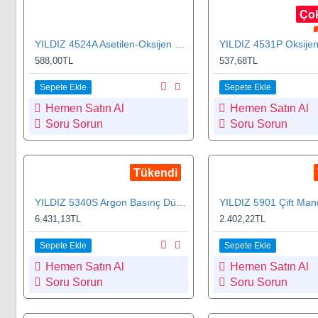
Çok
YILDIZ 4524A Asetilen-Oksijen Kesme Lülesi 40-90 mm No.4
588,00TL
537,68TL
Sepete Ekle
Sepete Ekle
Hemen Satın Al
Hemen Satın Al
Soru Sorun
Soru Sorun
Tükendi
YILDIZ 5340S Argon Basınç Düşürücü
6.431,13TL
2.402,22TL
Sepete Ekle
Sepete Ekle
Hemen Satın Al
Hemen Satın Al
Soru Sorun
Soru Sorun