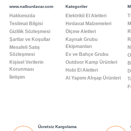
www.nalburdavar.com
Kategoriler
M
Hakkımızda
Elektrikli El Aletleri
T
Teslimat Bilgisi
Hırdavat Malzemeleri
M
Gizlilik Sözleşmesi
Ölçme Aletleri
R
Şartlar ve Koşullar
Kaynak Grubu
R
Ekipmanları
Mesafeli Satış
N
Sözleşmesi
Ev ve Bahçe Grubu
O
Kişisel Verilerin
Outdoor Kamp Ürünleri
B
Korunması
Hobi El Aletleri
D
İletişim
Al Yapımı Ahşap Ürünleri
T
F
Ücretsiz Kargolama