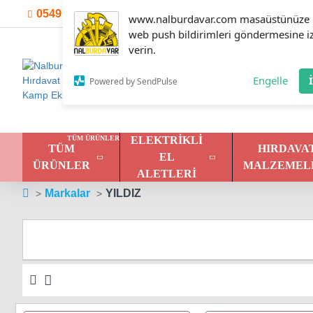
0549 301 30 01
Hesabım
İletişim
instagram
www.nalburdavar.com masaüstünüze
web push bildirimleri göndermesine i
verin.
Engelle
Powered by SendPulse
TÜM ÜRÜNLER
ELEKTRIKLI
TÜM
HIRDAVA
EL
ÜRÜNLER
MALZEMEL
ALETLERI
Markalar
YILDIZ