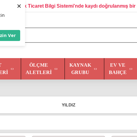
×
Elektronik Ticaret Bilgi Sistemi'nde kaydı doğrulanmış bir 
zin
İzin Ver
T
ÖLÇME
KAYNAK
EV VE
ERI
ALETLERI
GRUBU
BAHÇE
YILDIZ