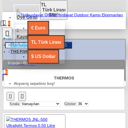
TL
Türk Lirası
TRY
Üye Girişi
0
€
Euro
Kayıt Ol
TL
Türk Lirası
Markalar
THERMOS
$
US Dollar
0 ürün - 0,00TL
0
THERMOS
Alışveriş sepetiniz boş!
Sırala:
Göster: