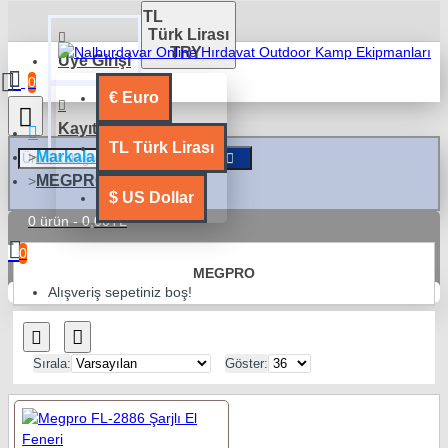
TL
Türk Lirası
TRY
Üye Girişi
0
€
Euro
Kayıt Ol
TL
Türk Lirası
Markalar
MEGPRO
$
US Dollar
0 ürün - 0,00TL
0
MEGPRO
Alışveriş sepetiniz boş!
Sırala:
Göster: