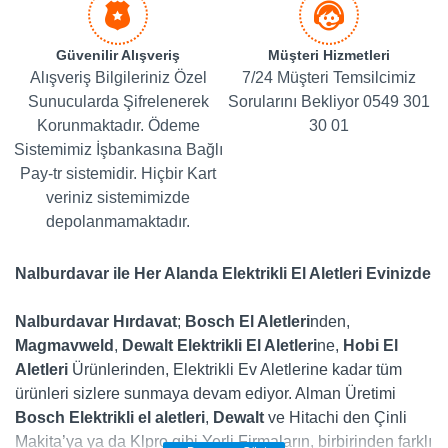
Güvenilir Alışveriş
Müşteri Hizmetleri
Alışveriş Bilgileriniz Özel
7/24 Müşteri Temsilcimiz
Sunucularda Şifrelenerek
Sorularını Bekliyor 0549 301
Korunmaktadır. Ödeme
30 01
Sistemimiz İşbankasına Bağlı
Pay-tr sistemidir. Hiçbir Kart
veriniz sistemimizde
depolanmamaktadır.
Nalburdavar ile Her Alanda Elektrikli El Aletleri Evinizde
Nalburdavar Hırdavat
;
Bosch El Aletleri
nden,
Magmavweld
,
Dewalt
Elektrikli El Aletleri
ne,
Hobi El
Aletleri
Ürünlerinden, Elektrikli Ev Aletlerine kadar tüm
ürünleri sizlere sunmaya devam ediyor. Alman Üretimi
Bosch Elektrikli el aletleri
,
Dewalt
ve Hitachi den Çinli
Makita’ya ya da Klpro gibi Yerli Firmaların, birbirinden farklı