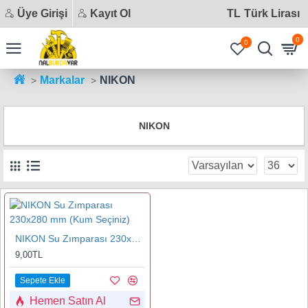
Üye Girişi
Kayıt Ol
TL
Türk Lirası
0
0
Markalar
NIKON
NIKON
NIKON Su Zımparası 230x280 mm (Kum Seçiniz)
9,00TL
Sepete Ekle
Hemen Satın Al