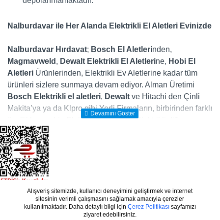
depolanmamaktadır.
Nalburdavar ile Her Alanda Elektrikli El Aletleri Evinizde
Nalburdavar Hırdavat
;
Bosch El Aletleri
nden,
Magmavweld
,
Dewalt
Elektrikli El Aletleri
ne,
Hobi El
Aletleri
Ürünlerinden, Elektrikli Ev Aletlerine kadar tüm
ürünleri sizlere sunmaya devam ediyor. Alman Üretimi
Bosch Elektrikli el aletleri
,
Dewalt
ve Hitachi den Çinli
Makita’ya ya da Klpro gibi Yerli Firmaların, birbirinden farklı
özelliklere sahip Elektrikli Matkap ve Elektrikli diğer
makinalarını, evdeki en büyük yardımcılarınız olan elektrikli
ev aletlerini ve gücünüze güç katacak diğer tüm
Elektrikli
Makina
ları ister mağazamızdan isterseniz nalburdavar.com
online satış sitesinde yakından inceleyerek kolayca satın
alabilirsiniz. Ayrıca dünyanın önde gelen firmalarının
üretmiş olduğunu elektrikli el aletleri, mekanik el aletleri,
Alışveriş sitemizde, kullanıcı deneyimini geliştirmek ve internet
×
Copyright © 2019 - Tasarım: OpencartVip
www.nalburdavar.com masaüstünüze web push
sitesinin verimli çalışmasını sağlamak amacıyla çerezler
Hobi ürünleri el aletleri de nalburdavar.com da! Ne yapıyor
bildirimleri göndermesine izin verin.
kullanılmaktadır. Daha detaylı bilgi için
Çerez Politikası
sayfamızı
olursanız olun elinizden düşürmek istemeyeceğiniz bu
ziyaret edebilirsiniz.