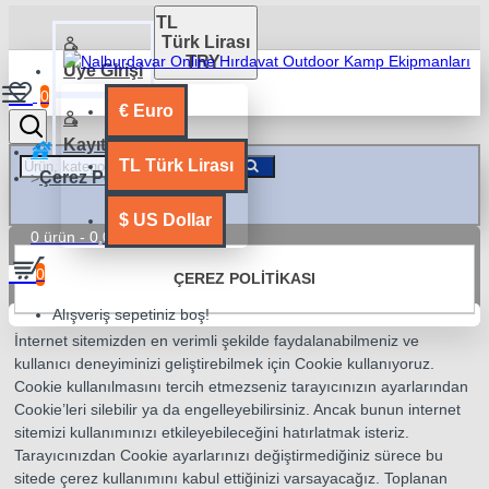
TL
Türk Lirası
TRY
Üye Girişi
0
€
Euro
Kayıt Ol
TL
Türk Lirası
Çerez Politikası
$
US Dollar
0 ürün - 0,00TL
0
ÇEREZ POLITIKASI
Alışveriş sepetiniz boş!
İnternet sitemizden en verimli şekilde faydalanabilmeniz ve
kullanıcı deneyiminizi geliştirebilmek için Cookie kullanıyoruz.
Cookie kullanılmasını tercih etmezseniz tarayıcınızın ayarlarından
Cookie’leri silebilir ya da engelleyebilirsiniz. Ancak bunun internet
sitemizi kullanımınızı etkileyebileceğini hatırlatmak isteriz.
Tarayıcınızdan Cookie ayarlarınızı değiştirmediğiniz sürece bu
sitede çerez kullanımını kabul ettiğinizi varsayacağız. Toplanan