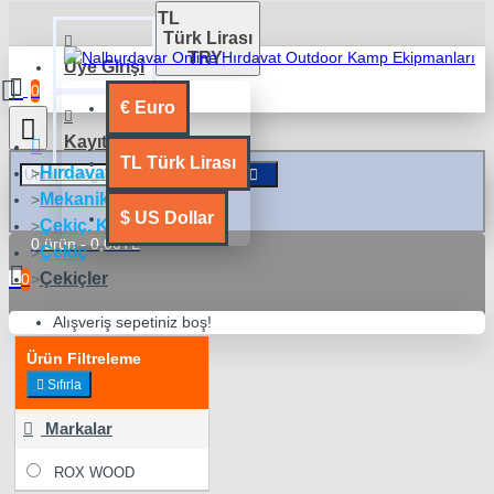
TL
Türk Lirası
TRY
Üye Girişi
0
€
Euro
Kayıt Ol
TL
Türk Lirası
Hırdavat Malzemeleri
Mekanik El Aletleri
$
US Dollar
Çekiç, Keser, Balta
0 ürün - 0,00TL
Çekiç
Çekiçler
0
Alışveriş sepetiniz boş!
Ürün Filtreleme
Sıfırla
Markalar
ROX WOOD