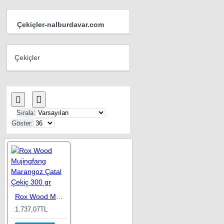
Çekiçler-nalburdavar.com
Çekiçler
Sırala:
Göster:
Rox Wood Mujingfang Marangoz Çatal Çekiç 300 gr
1.737,07TL