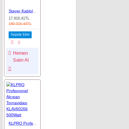
Stayer Kablolu Alçıpan Vidalama 384B
17.910,41TL
180.016,44TL
Sepete Ekle
Hemen
Satın Al
KLPRO Profesyonel Alçıpan Tornavidası KLAV60266 500Watt