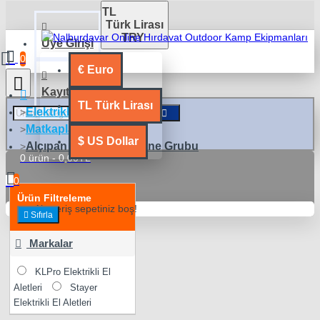
TL
Türk Lirası
TRY
Üye Girişi
0
€
Euro
Kayıt Ol
TL
Türk Lirası
Elektrikli El Aletleri
Matkaplar
$
US Dollar
Alçıpan Vidalama Makine Grubu
0 ürün - 0,00TL
0
Ürün Filtreleme
Alışveriş sepetiniz boş!
Sıfırla
Markalar
KLPro Elektrikli El
Aletleri
Stayer
Elektrikli El Aletleri