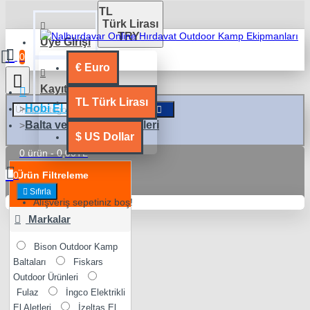
TL
Türk Lirası
TRY
Üye Girişi
0
€
Euro
Kayıt Ol
TL
Türk Lirası
Hobi El Aletleri
Balta ve Testere Modelleri
$
US Dollar
0 ürün - 0,00TL
0
Ürün Filtreleme
Sıfırla
Alışveriş sepetiniz boş!
Markalar
Bison Outdoor Kamp
Baltaları
Fiskars
Outdoor Ürünleri
Fulaz
İngco Elektrikli
El Aletleri
İzeltaş El