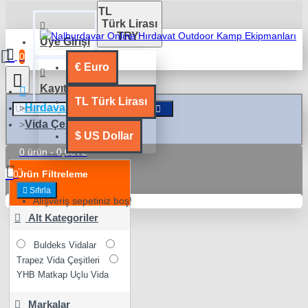
TL
Türk Lirası
TRY
Üye Girişi
0
€
Euro
Kayıt Ol
TL
Türk Lirası
Hırdavat Malzemeleri
Vida Çeşitleri
$
US Dollar
0 ürün - 0,00TL
0
Ürün Filtreleme
Sıfırla
Alışveriş sepetiniz boş!
Alt Kategoriler
Buldeks Vidalar
Trapez Vida Çeşitleri
YHB Matkap Uçlu Vida
Markalar