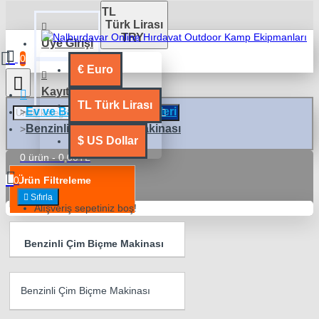
TL
Türk Lirası
TRY
Üye Girişi
0
€
Euro
Kayıt Ol
TL
Türk Lirası
Ev ve Bahçe Grubu Ürünleri
Benzinli Çim Biçme Makinası
$
US Dollar
0 ürün - 0,00TL
0
Ürün Filtreleme
Sıfırla
Alışveriş sepetiniz boş!
Benzinli Çim Biçme Makinası
Benzinli Çim Biçme Makinası