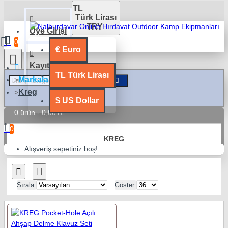
TL
Türk Lirası
TRY
Üye Girişi
0
€
Euro
Kayıt Ol
TL
Türk Lirası
Markalar
Kreg
$
US Dollar
0 ürün - 0,00TL
0
KREG
Alışveriş sepetiniz boş!
Sırala:
Göster: