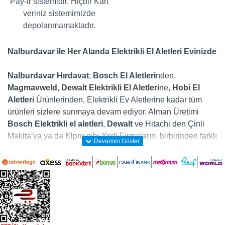
Pay-tr sistemidir. Hiçbir Kart
veriniz sistemimizde
depolanmamaktadır.
Nalburdavar ile Her Alanda Elektrikli El Aletleri Evinizde
Nalburdavar Hırdavat
;
Bosch El Aletleri
nden,
Magmavweld
,
Dewalt
Elektrikli El Aletleri
ne,
Hobi El
Aletleri
Ürünlerinden, Elektrikli Ev Aletlerine kadar tüm
ürünleri sizlere sunmaya devam ediyor. Alman Üretimi
Bosch Elektrikli el aletleri
,
Dewalt
ve Hitachi den Çinli
Makita’ya ya da Klpro gibi Yerli Firmaların, birbirinden farklı
özelliklere sahip Elektrikli Matkap ve Elektrikli diğer
makinalarını, evdeki en büyük yardımcılarınız olan elektrikli
ev aletlerini ve gücünüze güç katacak diğer tüm
Elektrikli
Makina
ları ister mağazamızdan isterseniz nalburdavar.com
online satış sitesinde yakından inceleyerek kolayca satın
alabilirsiniz. Ayrıca dünyanın önde gelen firmalarının
üretmiş olduğunu elektrikli el aletleri, mekanik el aletleri,