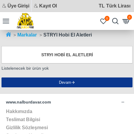
Üye Girişi
Kayıt Ol
TL
Türk Lirası
0
0
Markalar
STRYI Hobi El Aletleri
STRYI HOBI EL ALETLERI
Listelenecek bir ürün yok
Devam
www.nalburdavar.com
Hakkımızda
Teslimat Bilgisi
Gizlilik Sözleşmesi