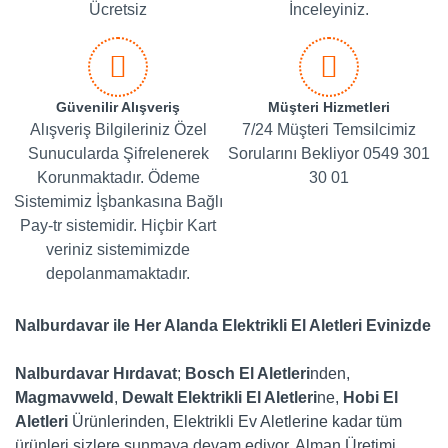
Ücretsiz
İnceleyiniz.
Güvenilir Alışveriş
Müşteri Hizmetleri
Alışveriş Bilgileriniz Özel
7/24 Müşteri Temsilcimiz
Sunucularda Şifrelenerek
Sorularını Bekliyor 0549 301
Korunmaktadır. Ödeme
30 01
Sistemimiz İşbankasına Bağlı
Pay-tr sistemidir. Hiçbir Kart
veriniz sistemimizde
depolanmamaktadır.
Nalburdavar ile Her Alanda Elektrikli El Aletleri Evinizde
Nalburdavar Hırdavat
;
Bosch El Aletleri
nden,
Magmavweld
,
Dewalt
Elektrikli El Aletleri
ne,
Hobi El
Aletleri
Ürünlerinden, Elektrikli Ev Aletlerine kadar tüm
ürünleri sizlere sunmaya devam ediyor. Alman Üretimi