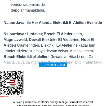
veriniz sistemimizde
depolanmamaktadır.
Nalburdavar ile Her Alanda Elektrikli El Aletleri Evinizde
Nalburdavar Hırdavat
;
Bosch El Aletleri
nden,
Magmavweld
,
Dewalt
Elektrikli El Aletleri
ne,
Hobi El
Aletleri
Ürünlerinden, Elektrikli Ev Aletlerine kadar tüm
ürünleri sizlere sunmaya devam ediyor. Alman Üretimi
Bosch Elektrikli el aletleri
,
Dewalt
ve Hitachi den Çinli
Makita’ya ya da Klpro gibi Yerli Firmaların, birbirinden farklı
özelliklere sahip Elektrikli Matkap ve Elektrikli diğer
makinalarını, evdeki en büyük yardımcılarınız olan elektrikli
ev aletlerini ve gücünüze güç katacak diğer tüm
Elektrikli
Makina
ları ister mağazamızdan isterseniz nalburdavar.com
online satış sitesinde yakından inceleyerek kolayca satın
alabilirsiniz. Ayrıca dünyanın önde gelen firmalarının
üretmiş olduğunu elektrikli el aletleri, mekanik el aletleri,
Alışveriş sitemizde, kullanıcı deneyimini geliştirmek ve internet
Copyright © 2019 - Tasarım: OpencartVip
www.nalburdavar.com masaüstünüze web push