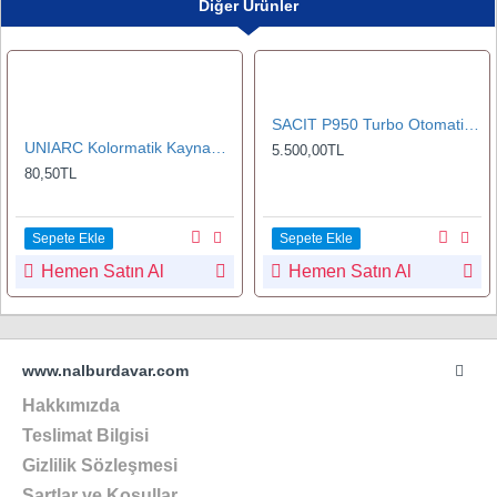
Diğer Ürünler
SACIT P950 Turbo Otomatik Kararan Kaynak Maskesi
UNIARC Kolormatik Kaynak Maskeler için Ön Yedek Koruma Camı 89x114 mm
5.500,00TL
80,50TL
Sepete Ekle
Sepete Ekle
Hemen Satın Al
Hemen Satın Al
www.nalburdavar.com
Hakkımızda
Teslimat Bilgisi
Gizlilik Sözleşmesi
Şartlar ve Koşullar