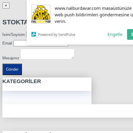
×
www.nalburdavar.com masaüstünüze
web push bildirimleri göndermesine i
verin.
STOKTA OLUNCA HABER VER
Engelle
Powered by SendPulse
İsim/Soyisim
Email
Mesajınız
Gönder
KATEGORILER