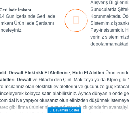
Alışveriş Bilgilerin
Sunucularda Şifre
Geri İade İmkanı
14 Gün İçerisinde Geri İade
Korunmaktadır. Ö
İmkanı Ürün İade Şartlarını
Sistemimiz İşbank
İnceleyiniz.
Pay-tr sistemidir. H
veriniz sistemimiz
depolanmamaktadı
eld
,
Dewalt
Elektrikli El Aletleri
ne,
Hobi El Aletleri
Ürünlerinden
aletleri
,
Dewalt
ve Hitachi den Çinli Makita’ya ya da Klpro gibi Yer
dımcılarınız olan elektrikli ev aletlerini ve gücünüze güç katac
nceleyerek kolayca satın alabilirsiniz. Ayrıca dünyanın önde gelen
r.com da! Ne yapıyor olursanız olun elinizden düşürmek istemeyec
ex gibi firma ürünlerini uygun fiyat ve hızlı gönderim avantajıyla
leri
ya da
Hobi ürün
lerinden yararlanmak için
nalburdavar.c
ınızda