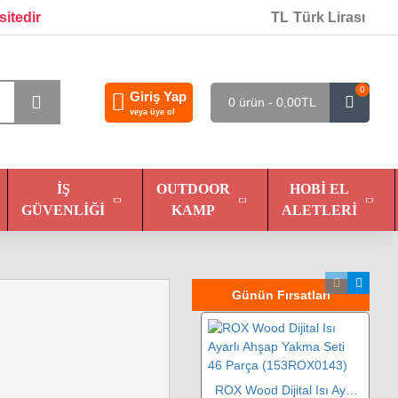
sitedir
TL
Türk Lirası
0
Giriş Yap
0 ürün - 0,00TL
veya üye ol
İŞ
OUTDOOR
HOBI EL
GÜVENLIĞI
KAMP
ALETLERI
Günün Fırsatları
ROX Wood Dijital Isı Ayarlı Ahşap Yakma Seti 46 Parça (153ROX0143)