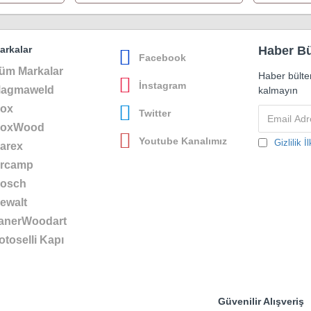
arkalar
Haber Bü
Facebook
üm Markalar
Haber bülte
İnstagram
agmaweld
kalmayın
ox
Twitter
oxWood
Youtube Kanalımız
Gizlilik İl
arex
rcamp
osch
ewalt
anerWoodart
otoselli Kapı
Güvenilir Alışveriş