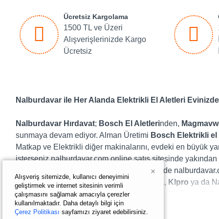
Ücretsiz Kargolama
1500 TL ve Üzeri
Alışverişlerinizde Kargo
Ücretsiz
Nalburdavar ile Her Alanda Elektrikli El Aletleri Evinizde
Nalburdavar Hırdavat
;
Bosch El Aletleri
nden,
Magmavw
sunmaya devam ediyor. Alman Üretimi
Bosch Elektrikli el 
Matkap ve Elektrikli diğer makinalarını, evdeki en büyük yar
isterseniz nalburdavar.com online satış sitesinde yakından i
mekanik el aletleri, Hobi ürünleri el aletleri de nalburdava
×
Alışveriş sitemizde, kullanıcı deneyimini
Dewalt, Hitachi-Hikoki, Makita, Max-extra, Klpro
ya da Nar
geliştirmek ve internet sitesinin verimli
Aletleri
,
şarjlı matkap
,
elektrikli ev aletleri
,
Hırdavat ürün
çalışmasını sağlamak amacıyla çerezler
kullanılmaktadır. Daha detaylı bilgi için
Çerez Politikası
sayfamızı ziyaret edebilirsiniz.
Son Derece Kaliteli Daire Testereler Hesaplı Fiyata Kap