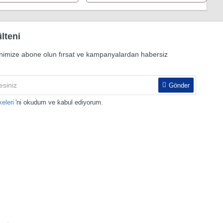
lteni
nimize abone olun fırsat ve kampanyalardan habersiz
Gönder
keleri
'ni okudum ve kabul ediyorum.