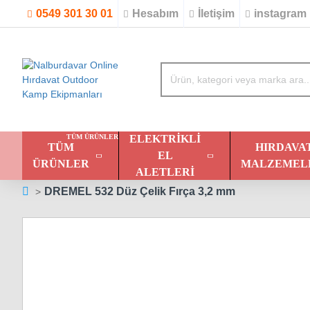
0549 301 30 01
Hesabım
İletişim
instagram
TÜM ÜRÜNLER
ELEKTRIKLI
TÜM
HIRDAVA
EL
ÜRÜNLER
MALZEMEL
ALETLERI
DREMEL 532 Düz Çelik Fırça 3,2 mm