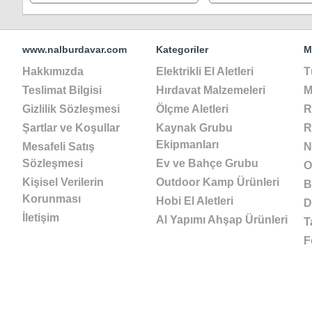
www.nalburdavar.com
Kategoriler
M
Hakkımızda
Elektrikli El Aletleri
T
Teslimat Bilgisi
Hırdavat Malzemeleri
M
Gizlilik Sözleşmesi
Ölçme Aletleri
R
Şartlar ve Koşullar
Kaynak Grubu
R
Ekipmanları
Mesafeli Satış
N
Sözleşmesi
Ev ve Bahçe Grubu
O
Kişisel Verilerin
Outdoor Kamp Ürünleri
B
Korunması
Hobi El Aletleri
D
İletişim
Al Yapımı Ahşap Ürünleri
T
F