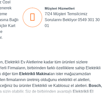
iz Özel
lenerek
Müşteri Hizmetleri
deme
7/24 Müşteri Temsilcimiz
asına Bağlı
Sorularını Bekliyor 0549 301 30
içbir Kart
01
de
r.
, Elektrikli Ev Aletlerine kadar tüm ürünleri sizlere
li Firmaların, birbirinden farklı özelliklere sahip Elektrikli
ak diğer tüm
Elektrikli Makina
ları ister mağazamızdan
 firmalarının üretmiş olduğunu elektrikli el aletleri,
eğiniz bu ürünler Elektrikli ve Kablosuz el aletleri.
Bosch,
 sizin olabilir. Siz de birbirinden avantajlı
Elektrikli El
om
’ u takipte kalın, alışverişinizden kazançlı çıkın!