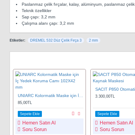
Paslanmaz çelik fırçalar, kalay, alüminyum, paslanmaz çel
Teknik özellikler
Sap çapı: 3,2 mm
Çalışma alanı çapı: 3,2 mm
Etiketler:
DREMEL 532 Düz Çelik Fırça 3
2 mm
UNIARC Kolormatik Kaynak Maskeler için Ön Yedek Koruma Camı 89/90x114/115 mm
UNIARC Kolormatik Maske için İç Yedek Koruma Camı 102X42 mm
3.300,00TL
85,00TL
Sepete Ekle
Sepete Ekle
Hemen Satın Al
Hemen Satın Al
Soru Sorun
Soru Sorun