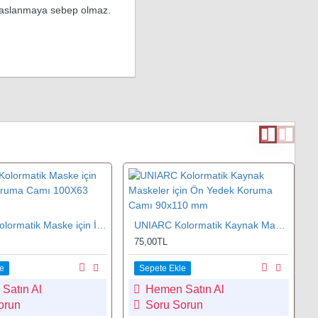
ı paslanmaya sebep olmaz.
UNIARC Kolormatik Maske için İç Yedek Koruma Camı 100X63 mm
UNIARC Kolormatik Kaynak Maskeler için Ön Yedek Koruma Camı 90x110 mm
75,00TL
e
Sepete Ekle
Satın Al
Hemen Satın Al
orun
Soru Sorun