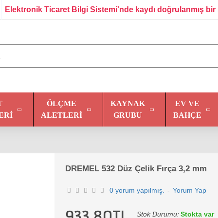
Elektronik Ticaret Bilgi Sistemi'nde kaydı doğrulanmış bir 
T
ÖLÇME
KAYNAK
EV VE
ERI
ALETLERI
GRUBU
BAHÇE
DREMEL 532 Düz Çelik Fırça 3,2 mm
0 yorum yapılmış.
-
Yorum Yap
933,80TL
Stok Durumu:
Stokta var