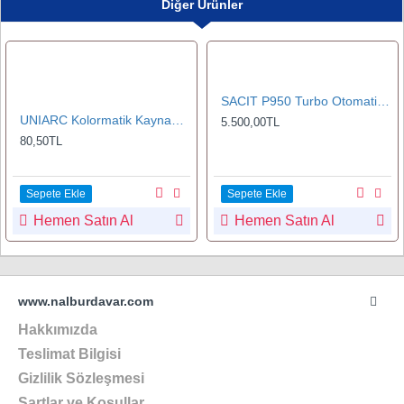
Diğer Ürünler
SACIT P950 Turbo Otomatik Kararan Kaynak Maskesi
UNIARC Kolormatik Kaynak Maskeler için Ön Yedek Koruma Camı 89x114 mm
5.500,00TL
80,50TL
Sepete Ekle
Sepete Ekle
Hemen Satın Al
Hemen Satın Al
www.nalburdavar.com
Hakkımızda
Teslimat Bilgisi
Gizlilik Sözleşmesi
Şartlar ve Koşullar