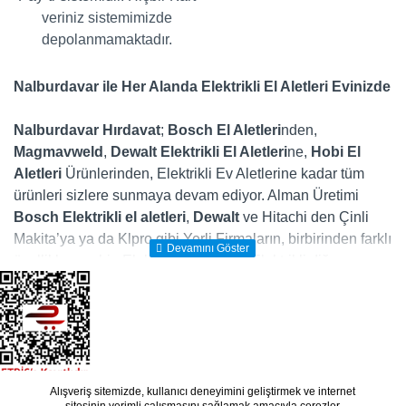
veriniz sistemimizde
depolanmamaktadır.
Nalburdavar ile Her Alanda Elektrikli El Aletleri Evinizde
Nalburdavar Hırdavat
;
Bosch El Aletleri
nden,
Magmavweld
,
Dewalt
Elektrikli El Aletleri
ne,
Hobi El
Aletleri
Ürünlerinden, Elektrikli Ev Aletlerine kadar tüm
ürünleri sizlere sunmaya devam ediyor. Alman Üretimi
Bosch Elektrikli el aletleri
,
Dewalt
ve Hitachi den Çinli
Makita’ya ya da Klpro gibi Yerli Firmaların, birbirinden farklı
özelliklere sahip Elektrikli Matkap ve Elektrikli diğer
makinalarını, evdeki en büyük yardımcılarınız olan elektrikli
ev aletlerini ve gücünüze güç katacak diğer tüm
Elektrikli
Makina
ları ister mağazamızdan isterseniz nalburdavar.com
online satış sitesinde yakından inceleyerek kolayca satın
alabilirsiniz. Ayrıca dünyanın önde gelen firmalarının
üretmiş olduğunu elektrikli el aletleri, mekanik el aletleri,
Alışveriş sitemizde, kullanıcı deneyimini geliştirmek ve internet
Copyright © 2019 - Tasarım: OpencartVip
www.nalburdavar.com masaüstünüze web push