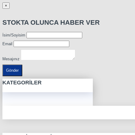
×
STOKTA OLUNCA HABER VER
İsim/Soyisim
Email
Mesajınız
Gönder
KATEGORILER