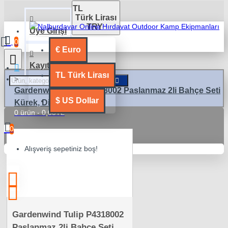
TL
Türk Lirası
TRY
Üye Girişi
0
€
Euro
Kayıt Ol
TL
Türk Lirası
Gardenwind Tulip P4318002 Paslanmaz 2li Bahçe Seti
$
US Dollar
Kürek, Dirgen
0 ürün - 0,00TL
0
Alışveriş sepetiniz boş!
Gardenwind Tulip P4318002
Paslanmaz 2li Bahçe Seti