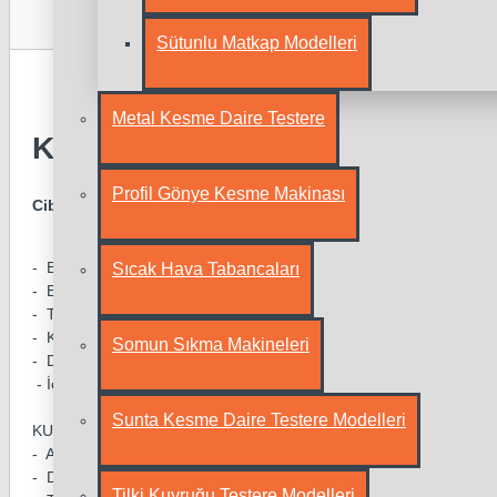
Ürün Açıklamas
Sütunlu Matkap Modelleri
Metal Kesme Daire Testere
Kamp Hamak Cibinlikli Model
Profil Gönye Kesme Makinası
Cibinlikli Kamp Hamak
- Boy : 275cm
Sıcak Hava Tabancaları
- En: 150cm
- Taşıma Kapasitesi : 175kg
- Kolay Kurulup Çabuk Toplanabilir.
Somun Sıkma Makineleri
- Doğadaki Sinek ve Böcekleri Çekmez.
- İç Tarafta Telefon Cebi Vardır.
Sunta Kesme Daire Testere Modelleri
KUMAŞ ÖZELLİKLERİ
- AZ ESNEYEN DİRENÇLİ KUMAŞ
- DAR DOKUMA POLYESTER
Tilki Kuyruğu Testere Modelleri