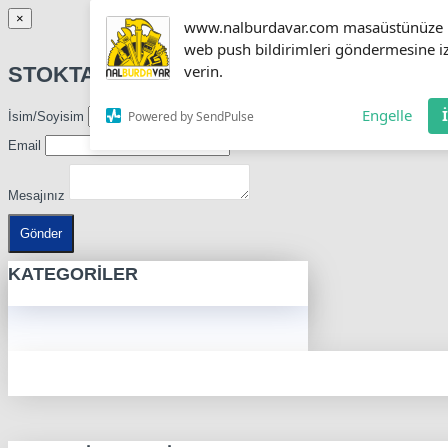
×
www.nalburdavar.com masaüstünüze
web push bildirimleri göndermesine i
verin.
STOKTA OLUNCA HABER VER
Engelle
Powered by SendPulse
İsim/Soyisim
Email
Mesajınız
Gönder
KATEGORILER