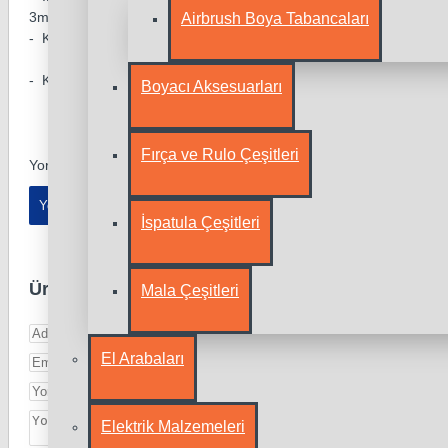
3mt (8mm) HALATLAR MEVCUTTUR.
Airbrush Boya Tabancaları
- KOLAY BAĞLANIP ÇÖZÜLEBİLİR ÖZELLİKTEDİR.
- KULLANMA KILAVUZUNU OKUMADAN ÜRÜNÜ KULLANMAYINI
Boyacı Aksesuarları
Fırça ve Rulo Çeşitleri
Yorumlar
Yorum Yapınız
İspatula Çeşitleri
Ürünü aşağıdan puanlayabilir ve yorum yazabilir
Mala Çeşitleri
El Arabaları
Elektrik Malzemeleri