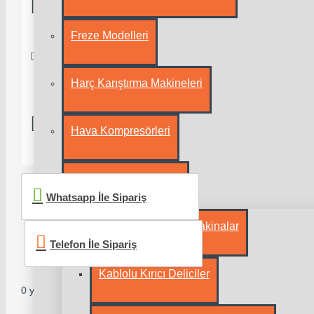
Hizmetleri
Güvenilir
Kredi
Freze Modelleri
Alışveriş
Kartıyla
Güvenli
Alışveriş
Harç Karıştırma Makineleri
Ücretsiz
1500 TL
Kargo
ve Üzeri
Hava Kompresörleri
Kargo
Bedava
Kırıcı-Delici Makinalar
Whatsapp İle Sipariş
Akülü Kırıcı Delici Makinalar
Telefon İle Sipariş
Kablolu Kırıcı Deliciler
0 yorum yapılmış.
-
Yorum Yap