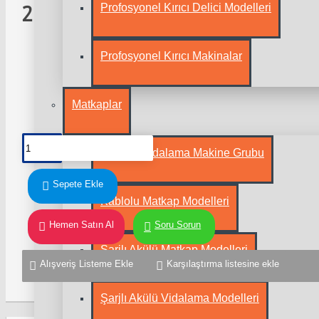
Profosyonel Kırıcı Delici Modelleri
2.255,00TL
Stok Durumu:
Profosyonel Kırıcı Makinalar
Stokta var
Marka:
Campandmap Hamak Çeşitleri
Ürün Kodu::
Cibinlikli Model
Matkaplar
Alçıpan Vidalama Makine Grubu
Sepete Ekle
Kablolu Matkap Modelleri
Hemen Satın Al
Soru Sorun
Şarjlı Akülü Matkap Modelleri
Alışveriş Listeme Ekle
Karşılaştırma listesine ekle
Şarjlı Akülü Vidalama Modelleri