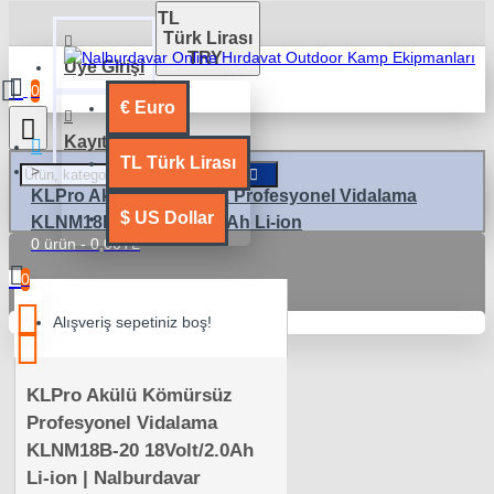
TL
Türk Lirası
TRY
Üye Girişi
0
€
Euro
Kayıt Ol
TL
Türk Lirası
KLPro Akülü Kömürsüz Profesyonel Vidalama
$
US Dollar
KLNM18B-20 18Volt/2.0Ah Li-ion
0 ürün - 0,00TL
0
Alışveriş sepetiniz boş!
KLPro Akülü Kömürsüz
Profesyonel Vidalama
KLNM18B-20 18Volt/2.0Ah
Li-ion | Nalburdavar