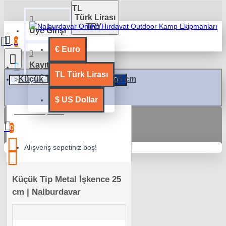
TL
Türk Lirası
TRY
Üye Girişi
0
€
Euro
Kayıt Ol
TL
Türk Lirası
Küçük Tip Metal İşkence 25 cm
$
US Dollar
0 ürün - 0,00TL
0
Alışveriş sepetiniz boş!
Küçük Tip Metal İşkence 25
cm | Nalburdavar