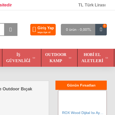
sitedir
TL
Türk Lirası
0
Giriş Yap
0 ürün - 0,00TL
veya üye ol
İŞ
OUTDOOR
HOBI EL
GÜVENLIĞI
KAMP
ALETLERI
Günün Fırsatları
 Outdoor Bıçak
ROX Wood Dijital Isı Ayarlı Ahşap Yakma Seti 46 Parça (153ROX0143)