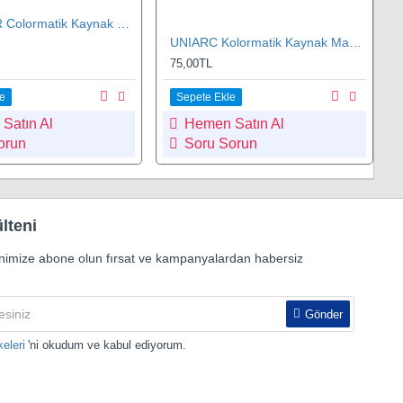
MAX STAR Colormatik Kaynak Maskesi
UNIARC Kolormatik Kaynak Maskeler için Ön Yedek Koruma Camı 89/90x114/115 mm
75,00TL
e
Sepete Ekle
Satın Al
Hemen Satın Al
orun
Soru Sorun
lteni
nimize abone olun fırsat ve kampanyalardan habersiz
Gönder
keleri
'ni okudum ve kabul ediyorum.