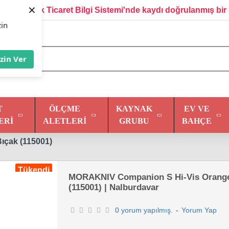
×
Elektronik Ticaret Bilgi Sistemi'nde kaydı doğrulanmış bir 
zin
İzin Ver
T
ÖLÇME
KAYNAK
EV VE
ERI
ALETLERI
GRUBU
BAHÇE
çak (115001)
Tükendi
MORAKNIV Companion S Hi-Vis Orange
(115001) | Nalburdavar
0 yorum yapılmış.
-
Yorum Yap