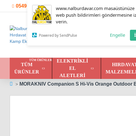
0549 301 30 01
Hesabım
İletişim
instagram
www.nalburdavar.com masaüstünüze
web push bildirimleri göndermesine i
verin.
Engelle
Powered by SendPulse
TÜM ÜRÜNLER
ELEKTRIKLI
TÜM
HIRDAVA
EL
ÜRÜNLER
MALZEMEL
ALETLERI
MORAKNIV Companion S Hi-Vis Orange Outdoor Bı