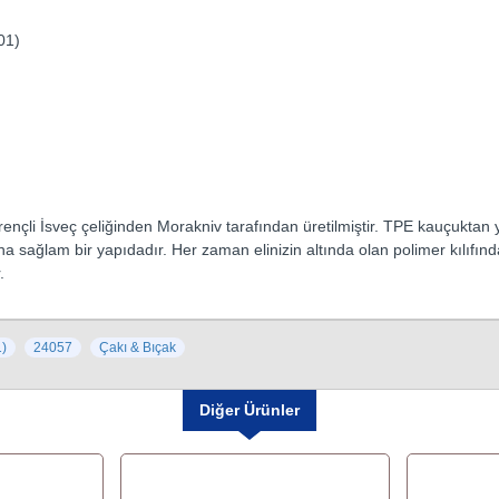
01)
nçli İsveç çeliğinden Morakniv tarafından üretilmiştir. TPE kauçuktan 
sağlam bir yapıdadır. Her zaman elinizin altında olan polimer kılıfında,
.
)
24057
Çakı & Bıçak
Diğer Ürünler