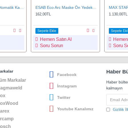
SACIT P950 Turbo Otomatik Kararan Kaynak Maskesi
ESAB Eco Arc Maske Ön Yedek Koruma Camı
162,00TL
1.130,00TL
Sepete Ekle
Sepete Ekl
Hemen Satın Al
Hemen 
Soru Sorun
Soru S
arkalar
Haber Bü
Facebook
üm Markalar
Haber bülte
İnstagram
agmaweld
kalmayın
ox
Twitter
oxWood
Youtube Kanalımız
Gizlilik İl
arex
rcamp
osch