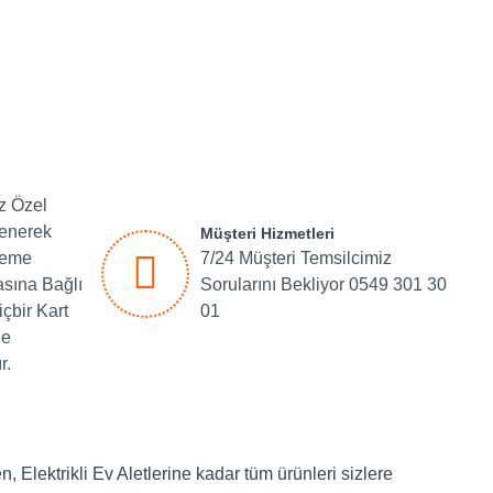
iz Özel
lenerek
Müşteri Hizmetleri
deme
7/24 Müşteri Temsilcimiz
asına Bağlı
Sorularını Bekliyor 0549 301 30
içbir Kart
01
de
r.
, Elektrikli Ev Aletlerine kadar tüm ürünleri sizlere