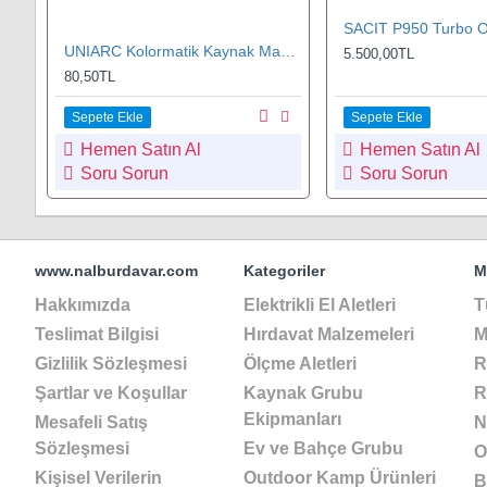
UNIARC Kolormatik Kaynak Maskeler için Ön Yedek Koruma Camı 89x114 mm
5.500,00TL
80,50TL
Sepete Ekle
Sepete Ekle
Hemen Satın Al
Hemen Satın Al
Soru Sorun
Soru Sorun
www.nalburdavar.com
Kategoriler
M
Hakkımızda
Elektrikli El Aletleri
T
Teslimat Bilgisi
Hırdavat Malzemeleri
M
Gizlilik Sözleşmesi
Ölçme Aletleri
R
Şartlar ve Koşullar
Kaynak Grubu
R
Ekipmanları
Mesafeli Satış
N
Sözleşmesi
Ev ve Bahçe Grubu
O
Kişisel Verilerin
Outdoor Kamp Ürünleri
B