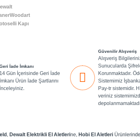
ewalt
anerWoodart
otoselli Kapı
Güvenilir Alışveriş
Alışveriş Bilgilerin
Sunucularda Şifre
Geri İade İmkanı
14 Gün İçerisinde Geri İade
Korunmaktadır. Ö
İmkanı Ürün İade Şartlarını
Sistemimiz İşbank
İnceleyiniz.
Pay-tr sistemidir. H
veriniz sistemimiz
depolanmamaktadı
eld
,
Dewalt
Elektrikli El Aletleri
ne,
Hobi El Aletleri
Ürünlerinden