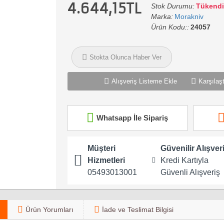
4.644,15TL
Stok Durumu:
Tükendi
Marka:
Morakniv
Ürün Kodu::
24057
Stokta Olunca Haber Ver
Alışveriş Listeme Ekle
Karşılaşt
Whatsapp İle Sipariş
Müşteri
Güvenilir Alışver
Hizmetleri
Kredi Kartıyla
05493013001
Güvenli Alışveriş
Ürün Yorumları
İade ve Teslimat Bilgisi