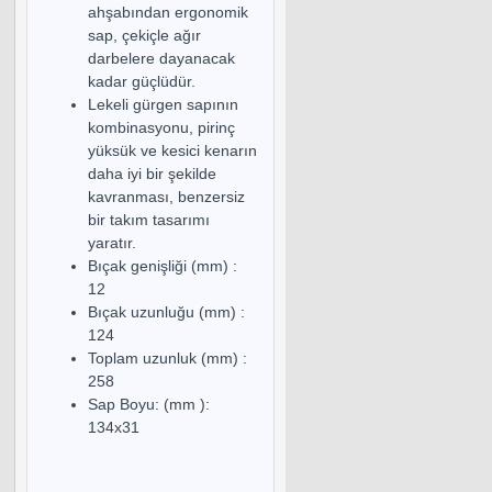
ahşabından ergonomik
sap, çekiçle ağır
darbelere dayanacak
kadar güçlüdür.
Lekeli gürgen sapının
kombinasyonu, pirinç
yüksük ve kesici kenarın
daha iyi bir şekilde
kavranması, benzersiz
bir takım tasarımı
yaratır.
Bıçak genişliği (mm) :
12
Bıçak uzunluğu (mm) :
124
Toplam uzunluk (mm) :
258
Sap Boyu: (mm ):
134x31