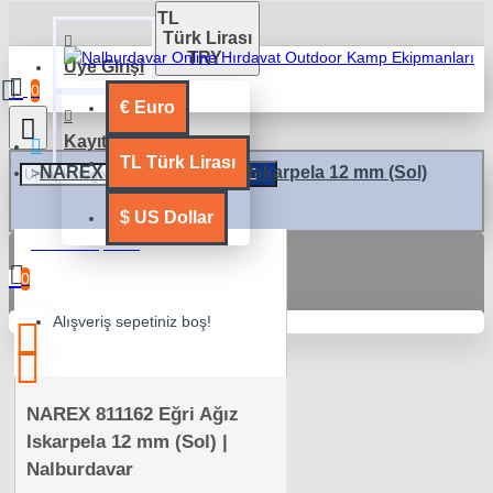
TL
Türk Lirası
TRY
Üye Girişi
0
€
Euro
Kayıt Ol
TL
Türk Lirası
NAREX 811162 Eğri Ağız Iskarpela 12 mm (Sol)
$
US Dollar
0 ürün - 0,00TL
0
Alışveriş sepetiniz boş!
NAREX 811162 Eğri Ağız
Iskarpela 12 mm (Sol) |
Nalburdavar