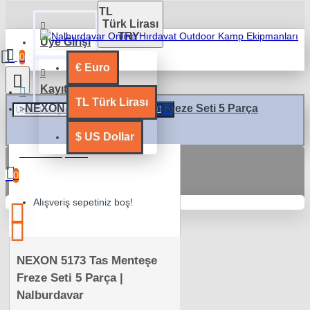
TL
Türk Lirası
TRY
Üye Girişi
0
€
Euro
Kayıt Ol
TL
Türk Lirası
NEXON 5173 Tas Menteşe Freze Seti 5 Parça
$
US Dollar
0 ürün - 0,00TL
0
Alışveriş sepetiniz boş!
NEXON 5173 Tas Menteşe
Freze Seti 5 Parça |
Nalburdavar