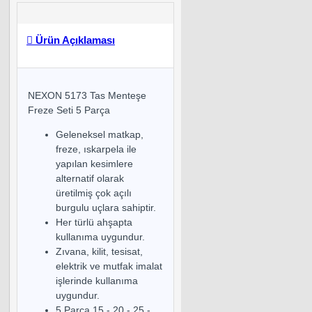
Ürün Açıklaması
NEXON 5173 Tas Menteşe
Freze Seti 5 Parça
Geleneksel matkap,
freze, ıskarpela ile
yapılan kesimlere
alternatif olarak
üretilmiş çok açılı
burgulu uçlara sahiptir.
Her türlü ahşapta
kullanıma uygundur.
Zıvana, kilit, tesisat,
elektrik ve mutfak imalat
işlerinde kullanıma
uygundur.
5 Parça 15 - 20 - 25 -