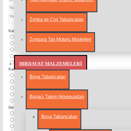
Zımba ve Çivi Tabancaları
Kalite
Zımpara Taş Motoru Modelleri
HIRDAVAT MALZEMELERI
Kargolama
Boya Tabancaları
Boyacı Takım Aksesuarları
İletişim
Boya Tabancaları