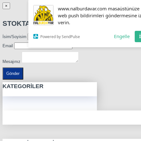
×
www.nalburdavar.com masaüstünüze
web push bildirimleri göndermesine i
verin.
STOKTA OLUNCA HABER VER
Engelle
Powered by SendPulse
İsim/Soyisim
Email
Mesajınız
Gönder
KATEGORILER