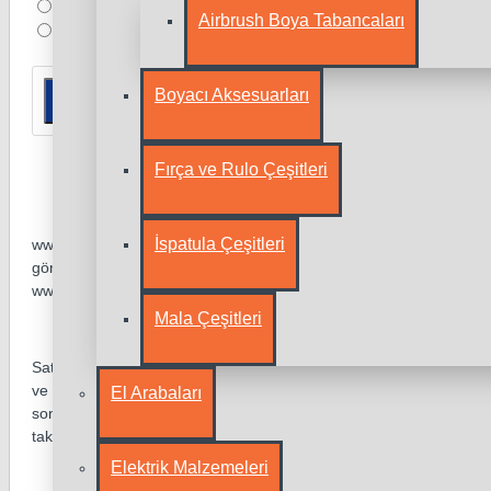
Airbrush Boya Tabancaları
Boyacı Aksesuarları
Yorumu Gönder
Fırça ve Rulo Çeşitleri
İspatula Çeşitleri
www.nalburdavar.com dan satın alınan ürünler, Anlaşmalı kargo firm
gönderilmektedir. Kargo takip ve gerekli bilgiler Üye kaydı oluştur
www.nalburdavar.com hesabım bölümünden de kargo takip edebil
Mala Çeşitleri
Satınalmış olduğunuz ürünleri Ambalajı hiç açılmadan 14 gün içer
ve ürünü kargoya vermeniz gerekmektedir. Ürün kargolandıktan son
El Arabaları
sonra 5. iş günü içerisinde hesabınıza iade ödemeniz yapılmaktad
takip formundan takip ediyoruz, ürünü firmamıza gönderdikten sonra
Elektrik Malzemeleri