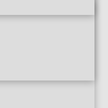
sinde Kargo ile
 kargo takibi süreçlerini
k iade formunu doldurmanız
 ve iadeniz onaylandıktan
en oluşturmuş olduğunuz