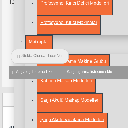
13.990,55TL
Profosyonel Kırıcı Delici Modelleri
Stok Durumu:
Tükendi
Profosyonel Kırıcı Makinalar
Marka:
NURGAZ
Ürün Kodu::
23320
Matkaplar
Stokta Olunca Haber Ver
Alçıpan Vidalama Makine Grubu
Alışveriş Listeme Ekle
Karşılaştırma listesine ekle
Kablolu Matkap Modelleri
Ürün Açıklamas
Şarjlı Akülü Matkap Modelleri
Şarjlı Akülü Vidalama Modelleri
NURGAZ Campout Kamp ve Seyahat Çantası (NG KSC)