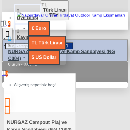
TL
Türk Lirası
TRY
Üye Girişi
0
€
Euro
Kayıt Ol
TL
Türk Lirası
NURGAZ Campout Plaj ve Kamp Sandalyesi (NG
$
US Dollar
C004)
0 ürün - 0,00TL
0
Alışveriş sepetiniz boş!
NURGAZ Campout Plaj ve
Kamp Sandalyesi (NG C004)