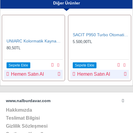
Diğer Ürünler
SACIT P950 Turbo Otomatik Kararan Kaynak Maskesi
UNIARC Kolormatik Kaynak Maskeler için Ön Yedek Koruma Camı 89x114 mm
5.500,00TL
80,50TL
Sepete Ekle
Sepete Ekle
Hemen Satın Al
Hemen Satın Al
www.nalburdavar.com
Hakkımızda
Teslimat Bilgisi
Gizlilik Sözleşmesi