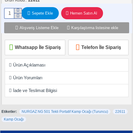
Ürün Kodu::
22611
Sepete Ekle
Hemen Satın Al
Alışveriş Listeme Ekle
Karşılaştırma listesine ekle
Whatsapp İle Sipariş
Telefon İle Sipariş
Ürün Açıklaması
Ürün Yorumları
İade ve Teslimat Bilgisi
Etiketler:
NURGAZ NG 501 Tekli Portatif Kamp Ocağı (Turuncu)
22611
Kamp Ocağı