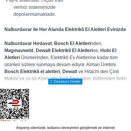
Pay-tr sistemidir. Hiçbir Kart
veriniz sistemimizde
depolanmamaktadır.
Nalburdavar ile Her Alanda Elektrikli El Aletleri Evinizde
Nalburdavar Hırdavat
;
Bosch El Aletleri
nden,
Magmavweld
,
Dewalt
Elektrikli El Aletleri
ne,
Hobi El
Aletleri
Ürünlerinden, Elektrikli Ev Aletlerine kadar tüm
ürünleri sizlere sunmaya devam ediyor. Alman Üretimi
Bosch Elektrikli el aletleri
,
Dewalt
ve Hitachi den Çinli
Makita’ya ya da Klpro gibi Yerli Firmaların, birbirinden farklı
özelliklere sahip Elektrikli Matkap ve Elektrikli diğer
makinalarını, evdeki en büyük yardımcılarınız olan elektrikli
ev aletlerini ve gücünüze güç katacak diğer tüm
Elektrikli
Makina
ları ister mağazamızdan isterseniz nalburdavar.com
online satış sitesinde yakından inceleyerek kolayca satın
alabilirsiniz. Ayrıca dünyanın önde gelen firmalarının
üretmiş olduğunu elektrikli el aletleri, mekanik el aletleri,
Alışveriş sitemizde, kullanıcı deneyimini geliştirmek ve internet
Copyright © 2019 - Tasarım: OpencartVip