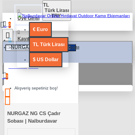
TL
Türk Lirası
TRY
Üye Girişi
0
€
Euro
Kayıt Ol
TL
Türk Lirası
NURGAZ NG CS Çadır Sobası
$
US Dollar
0 ürün - 0,00TL
0
Alışveriş sepetiniz boş!
NURGAZ NG CS Çadır
Sobası | Nalburdavar