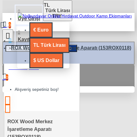
TL
Türk Lirası
TRY
Üye Girişi
0
€
Euro
Kayıt Ol
TL
Türk Lirası
ROX Wood Merkez İşaretleme Aparatı (153ROX0118)
$
US Dollar
0 ürün - 0,00TL
0
Alışveriş sepetiniz boş!
ROX Wood Merkez
İşaretleme Aparatı
(153ROX0118)