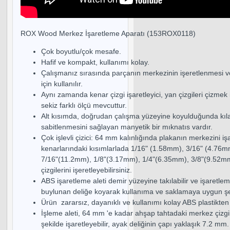
ROX Wood Merkez İşaretleme Aparatı (153ROX0118)
Çok boyutlu/çok mesafe.
Hafif ve kompakt, kullanımı kolay.
Çalışmanız sırasında parçanın merkezinin işeretlenmesi v
için kullanılır.
Aynı zamanda kenar çizgi işaretleyici, yan çizgileri çizmek iç
sekiz farklı ölçü mevcuttur.
Alt kısımda, doğrudan çalışma yüzeyine koyulduğunda kıl
sabitlenmesini sağlayan manyetik bir mıknatıs vardır.
Çok işlevli çizici: 64 mm kalınlığında plakanın merkezini işar
kenarlarındaki kısımlarlada 1/16" (1.58mm), 3/16" (4.76
7/16"(11.2mm), 1/8"(3.17mm), 1/4"(6.35mm), 3/8"(9.52m
çizgilerini işeretleyebilirsiniz.
ABS işaretleme aleti demir yüzeyine takılabilir ve işaretle
buylunan deliğe koyarak kullanıma ve saklamaya uygun şekil
Ürün zararsız, dayanıklı ve kullanımı kolay ABS plastikten 
İşleme aleti, 64 mm 'e kadar ahşap tahtadaki merkez çizgile
şekilde işaretleyebilir, ayak deliğinin çapı yaklaşık 7.2 mm.