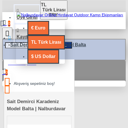
TL
Türk Lirası
TRY
Üye Girişi
0
€
Euro
Kayıt Ol
TL
Türk Lirası
Sait Demirci Karadeniz Model Balta
$
US Dollar
0 ürün - 0,00TL
0
Alışveriş sepetiniz boş!
Sait Demirci Karadeniz
Model Balta | Nalburdavar