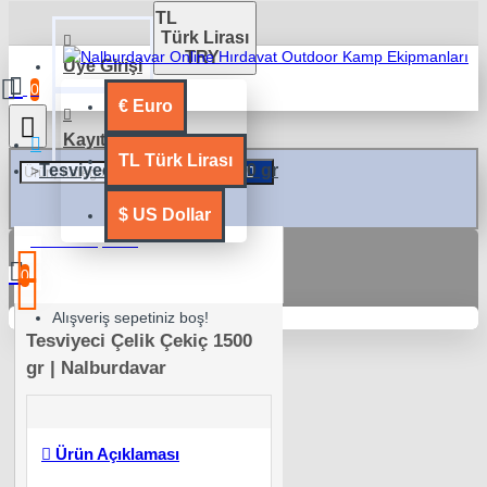
TL
Türk Lirası
TRY
Üye Girişi
0
€
Euro
Kayıt Ol
TL
Türk Lirası
Tesviyeci Çelik Çekiç 1500 gr
$
US Dollar
0 ürün - 0,00TL
0
Alışveriş sepetiniz boş!
Tesviyeci Çelik Çekiç 1500
gr | Nalburdavar
Ürün Açıklaması